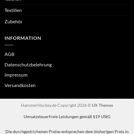
Textilien
Zubehör
INFORMATION
AGB
Datenschutzbelehrung
Impressum
Versandkosten
HammerHockey.de Copyright 2026 ©
UX Themes
Umsatzsteuerfreie Leistungen gemäß §19 UStG
Die durchgestrichenen Preise entsprechen dem bisherigen Preis in