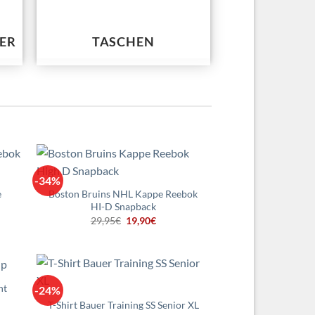
ER
TASCHEN
-34%
e
Boston Bruins NHL Kappe Reebok
HI-D Snapback
r
er
Ursprünglicher
Aktueller
29,95
€
19,90
€
Preis
Preis
war:
ist:
.
29,95€
19,90€.
ht
-24%
T-Shirt Bauer Training SS Senior XL
r
er