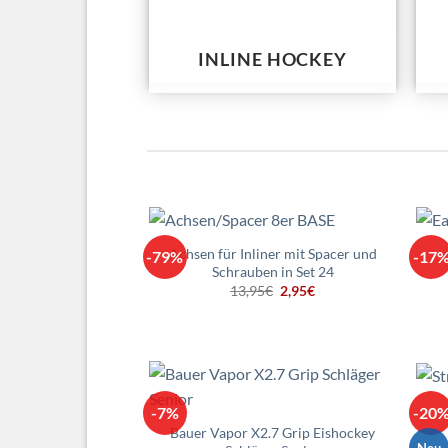
INLINE HOCKEY
Achsen für Inliner mit Spacer und
-79%
-17
Schrauben in Set 24
Ursprünglicher
Aktueller
13,95
€
2,95
€
Preis
Preis
war:
ist:
13,95€
2,95€.
-7%
-20
Bauer Vapor X2.7 Grip Eishockey