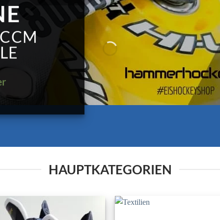
NE
 CCM
LE
er
HAUPTKATEGORIEN