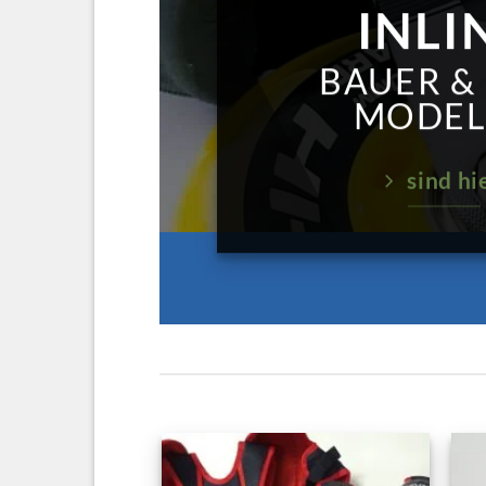
INLI
BAUER &
MODEL
sind hi