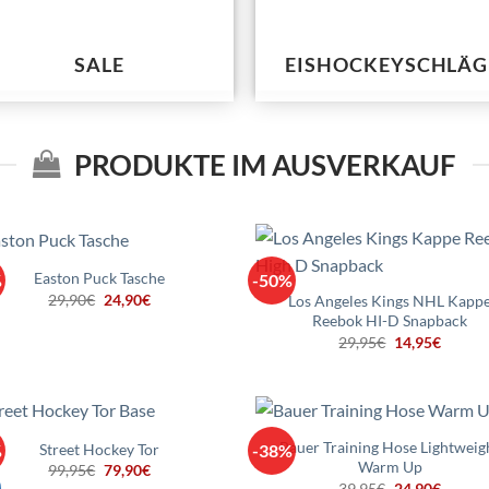
SALE
EISHOCKEYSCHLÄG
PRODUKTE IM AUSVERKAUF
Easton Puck Tasche
%
-50%
Ursprünglicher
Aktueller
29,90
€
24,90
€
Los Angeles Kings NHL Kapp
Preis
Preis
Reebok HI-D Snapback
war:
ist:
Ursprüngliche
Aktuell
29,95
€
14,95
€
29,90€
24,90€.
Preis
Preis
war:
ist:
29,95€
14,95€
Bauer Training Hose Lightweig
Street Hockey Tor
%
-38%
Warm Up
Ursprünglicher
Aktueller
99,95
€
79,90
€
Preis
Preis
Ursprüngliche
Aktuell
39,95
€
24,90
€