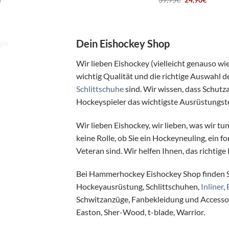
war:
ist:
Preis
Preis
99,95€
79,90€.
war:
ist:
39,95€
24,90€
Dein Eishockey Shop
Wir lieben Eishockey (vielleicht genauso wi
wichtig Qualität und die richtige Auswahl d
Schlittschuhe
sind. Wir wissen, dass Schutz
Hockeyspieler das wichtigste Ausrüstungsteil
Wir lieben Eishockey, wir lieben, was wir tu
keine Rolle, ob Sie ein Hockeyneuling, ein f
Veteran sind. Wir helfen Ihnen, das richtig
Bei Hammerhockey Eishockey Shop finden Si
Hockeyausrüstung, Schlittschuhen,
Inliner
,
Schwitzanzüge, Fanbekleidung und Accesso
Easton, Sher-Wood, t-blade, Warrior.