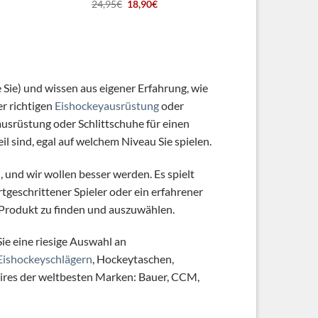
Ursprünglicher
Aktueller
24,95
€
18,90
€
Preis
Preis
war:
ist:
.
24,95€
18,90€.
e Sie) und wissen aus eigener Erfahrung, wie
er richtigen
Eishockeyausrüstung
oder
ausrüstung oder Schlittschuhe für einen
 sind, egal auf welchem ​​Niveau Sie spielen.
n, und wir wollen besser werden. Es spielt
ortgeschrittener Spieler oder ein erfahrener
e Produkt zu finden und auszuwählen.
e eine riesige Auswahl an
Eishockeyschlägern
, Hockeytaschen,
ires der weltbesten Marken: Bauer, CCM,